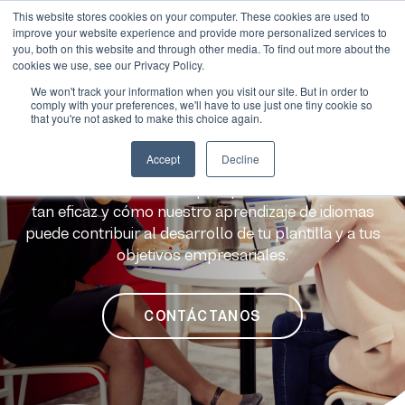
This website stores cookies on your computer. These cookies are used to
improve your website experience and provide more personalized services to
you, both on this website and through other media. To find out more about the
cookies we use, see our Privacy Policy.
We won't track your information when you visit our site. But in order to
comply with your preferences, we'll have to use just one tiny cookie so
that you're not asked to make this choice again.
Nuestros recursos
Accept
Decline
Busuu para empresas cuenta con un amplio catálogo
de contenidos. Descubre por qué nuestro modelo es
tan eficaz y cómo nuestro aprendizaje de idiomas
puede contribuir al desarrollo de tu plantilla y a tus
objetivos empresariales.
CONTÁCTANOS