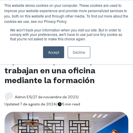
This website stores cookies on your computer. These cookies are used to
improve your website experience and provide more personalized services to
you, both on this website and through other media. To find out more about the
cookies we use, see our Privacy Policy.
We won't track your information when you visit our site. But in order to
Blog
/
Cinco formas de implicar a aquellos empleados que no
comply with your preferences, we'll have to use just one tiny cookie so
trabajan en una oficina mediante la formación
that you're not asked to make this choice again.
Cinco formas de implicar a
Accept
Decline
aquellos empleados que no
trabajan en una oficina
mediante la formación
Admin ES
/
27 de noviembre de 2023
/
Updated 7 de agosto de 2024
/
5 min read