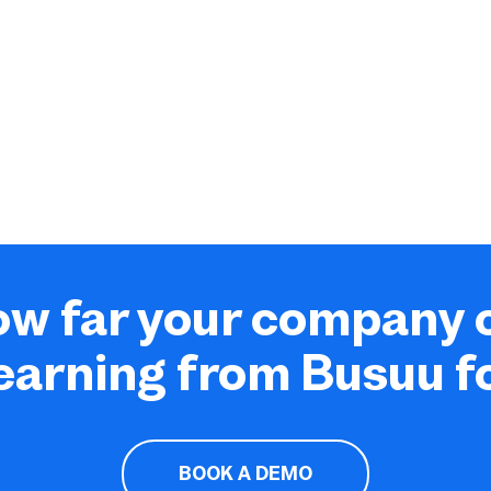
ow far your company 
earning from Busuu f
BOOK A DEMO