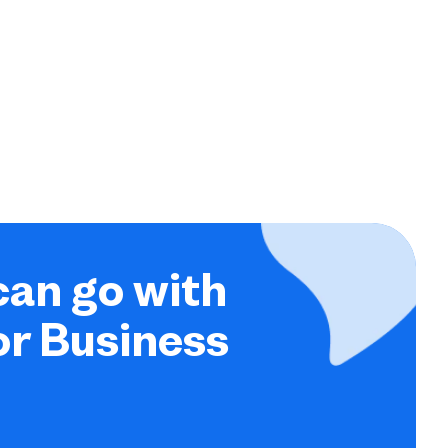
can go with
or Business