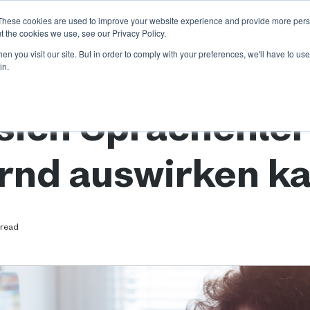
These cookies are used to improve your website experience and provide more perso
n
Unsere Kunden
Kalender
Ressourcen
Partnersc
t the cookies we use, see our Privacy Policy.
Show submenu for Branchen
Show subme
n you visit our site. But in order to comply with your preferences, we'll have to use 
in.
 auswirken kann
 sich Sprachenle
rnd auswirken k
 read