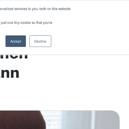
nalized services to you, both on this website
haften
DEMO BUCHEN
LOGIN
nu for Ressourcen
just one tiny cookie so that you're
Accept
Decline
rnen
ann