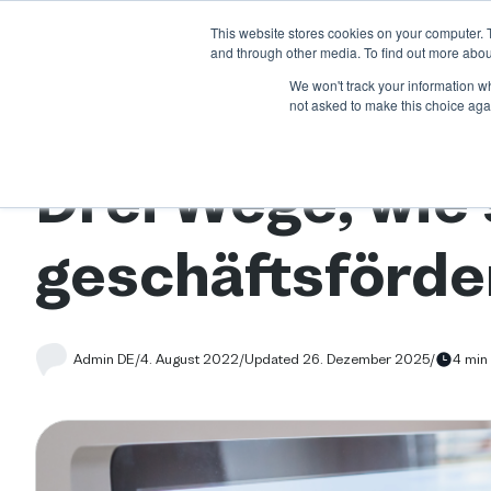
This website stores cookies on your computer. 
Über uns
Produkt
Branche
and through other media. To find out more abou
We won't track your information whe
not asked to make this choice aga
Blog
/
Drei Wege, wie sich Sprachenlernen geschäftsfördernd
Drei Wege, wie
geschäftsförde
Admin DE
/
4. August 2022
/
Updated 26. Dezember 2025
/
4 min