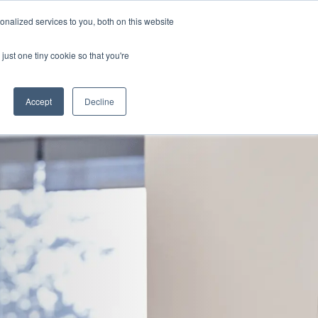
nalized services to you, both on this website
haften
DEMO BUCHEN
LOGIN
nu for Ressourcen
just one tiny cookie so that you're
Accept
Decline