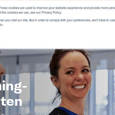
These cookies are used to improve your website experience and provide more perso
n
Unsere Kunden
Kalender
Ressourcen
Partnersc
t the cookies we use, see our Privacy Policy.
Show submenu for Branchen
Show subme
n you visit our site. But in order to comply with your preferences, we'll have to use 
in.
ing-
hten