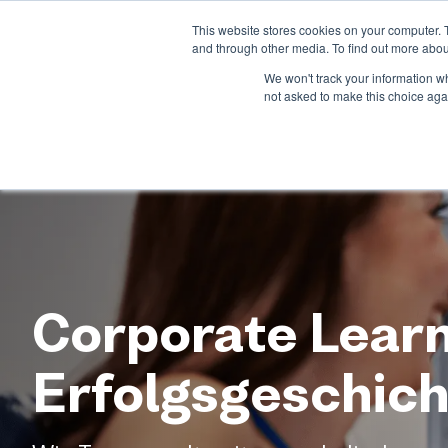
This website stores cookies on your computer. 
Über uns
Produkt
Branche
and through other media. To find out more abou
We won't track your information whe
not asked to make this choice aga
Corporate Learn
Erfolgsgeschic