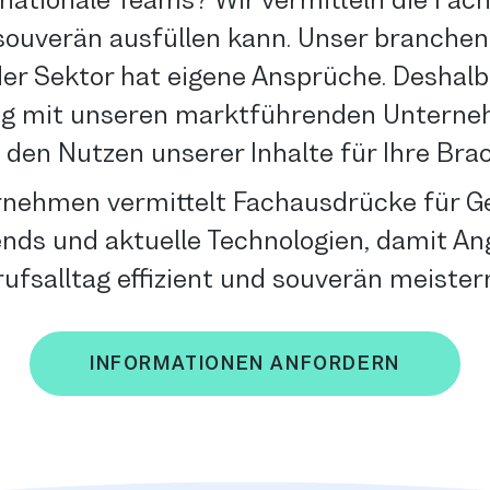
rnationale Teams? Wir vermitteln die Fach
e souverän ausfüllen kann. Unser branche
eder Sektor hat eigene Ansprüche. Deshal
eng mit unseren marktführenden Unter
den Nutzen unserer Inhalte für Ihre Bra
rnehmen vermittelt Fachausdrücke für Ge
ds und aktuelle Technologien, damit Ange
rufsalltag effizient und souverän meister
INFORMATIONEN ANFORDERN