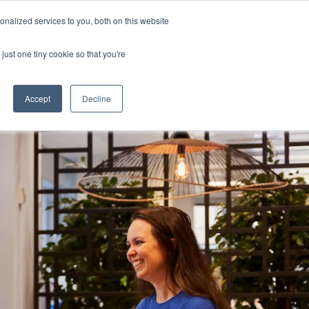
nalized services to you, both on this website
haften
DEMO BUCHEN
LOGIN
nu for Ressourcen
just one tiny cookie so that you're
Accept
Decline