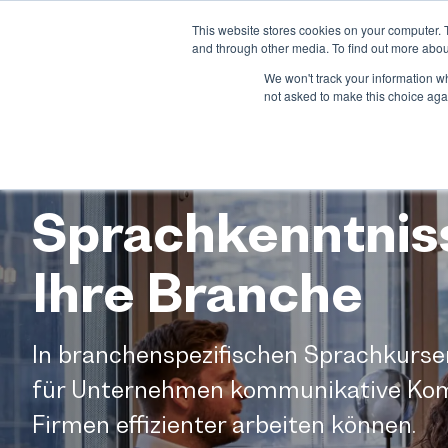
This website stores cookies on your computer. 
Über uns
Produkt
Branche
and through other media. To find out more abou
We won't track your information whe
not asked to make this choice aga
Sprachkenntnis
Ihre Branche
In branchenspezifischen Sprachkurse
für Unternehmen kommunikative Kom
Firmen effizienter arbeiten können.