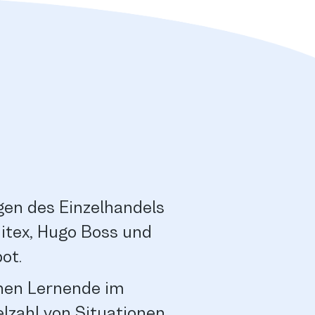
en des Einzelhandels
itex, Hugo Boss und
ot.
enen Lernende im
elzahl von Situationen