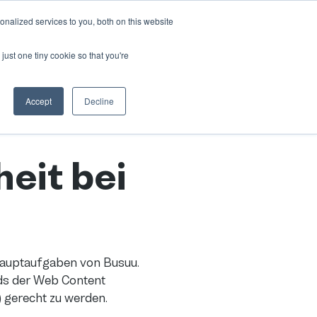
nalized services to you, both on this website
haften
DEMO BUCHEN
LOGIN
nu for Ressourcen
just one tiny cookie so that you're
Accept
Decline
heit bei
n Hauptaufgaben von Busuu.
ards der Web Content
“) gerecht zu werden.