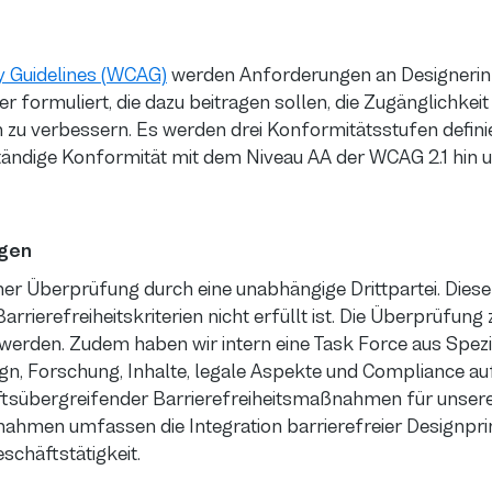
y Guidelines (WCAG)
werden Anforderungen an Designerin
r formuliert, die dazu beitragen sollen, die Zugänglichkei
u verbessern. Es werden drei Konformitätsstufen definier
lständige Konformität mit dem Niveau AA der WCAG 2.1 hin
ngen
iner Überprüfung durch eine unabhängige Drittpartei. Diese
arrierefreiheitskriterien nicht erfüllt ist. Die Überprüfun
werden. Zudem haben wir intern eine Task Force aus Spezia
ign, Forschung, Inhalte, legale Aspekte und Compliance au
tsübergreifender Barrierefreiheitsmaßnahmen für unsere
nahmen umfassen die Integration barrierefreier Designpri
schäftstätigkeit.