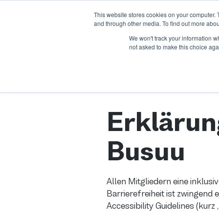
This website stores cookies on your computer. 
Über uns
Produkt
Branche
and through other media. To find out more abou
We won't track your information whe
not asked to make this choice aga
Erklärung
Busuu
Allen Mitgliedern eine inklus
Barrierefreiheit ist zwingend 
Accessibility Guidelines (kurz