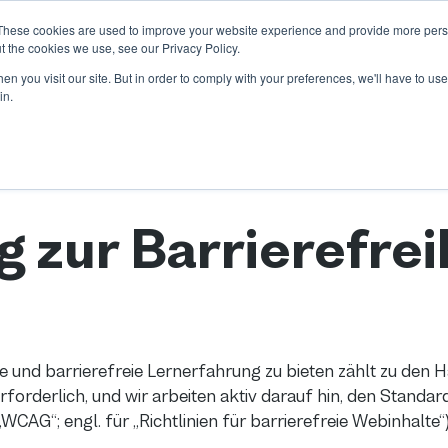
These cookies are used to improve your website experience and provide more perso
n
Unsere Kunden
Kalender
Ressourcen
Partnersc
t the cookies we use, see our Privacy Policy.
Show submenu for Branchen
Show subme
n you visit our site. But in order to comply with your preferences, we'll have to use 
in.
 zur Barrierefrei
ive und barrierefreie Lernerfahrung zu bieten zählt zu de
erforderlich, und wir arbeiten aktiv darauf hin, den Stand
 „WCAG“; engl. für „Richtlinien für barrierefreie Webinhalte